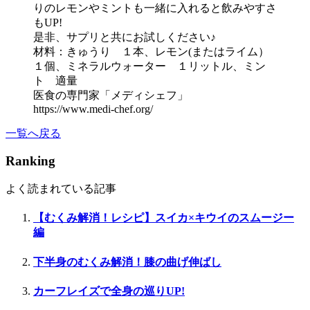
りのレモンやミントも一緒に入れると飲みやすさ
もUP!
是非、サプリと共にお試しください♪
材料：きゅうり １本、レモン(またはライム）
１個、ミネラルウォーター １リットル、ミン
ト 適量
医食の専門家「メディシェフ」
https://www.medi-chef.org/
一覧へ戻る
Ranking
よく読まれている記事
【むくみ解消！レシピ】スイカ×キウイのスムージー
編
下半身のむくみ解消！膝の曲げ伸ばし
カーフレイズで全身の巡りUP!