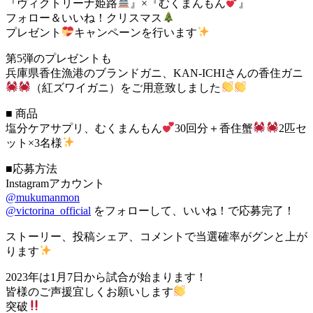
『ヴィクトリーナ姫路
』×『むくまんもん
』
フォロー＆いいね！クリスマス
プレゼント
キャンペーンを行います
第5弾のプレゼントも
兵庫県香住漁港のブランドガニ、KAN-ICHIさんの香住ガニ
（紅ズワイガニ）をご用意致しました
■ 商品
塩分ケアサプリ、むくまんもん
30回分＋香住蟹
2匹セ
ット×3名様
■応募方法
Instagramアカウント
@mukumanmon
@victorina_official
をフォローして、いいね！で応募完了！
ストーリー、投稿シェア、コメントで当選確率がグンと上が
ります
2023年は1月7日から試合が始まります！
皆様のご声援宜しくお願いします
突破