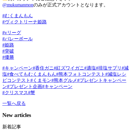
@mukumanmon
のみが正式アカウントとなります。
#むくまんもん
#ヴィクトリーナ姫路
#vリーグ
#バレーボール
#姫路
#突破
#優勝
#キャンペーン
#香住ガニ
#紅ズワイガニ
#適塩
#排塩サプリ
#減
塩
#食べてもむくまんもん
#熊本フォトコンテスト
#減塩レシ
ピコンテスト
#くまモン
#熊本グルメ
#プレゼントキャンペー
ン
#プレゼント企画
#キャンペーン
#クリスマス
#蟹
一覧へ戻る
New articles
新着記事